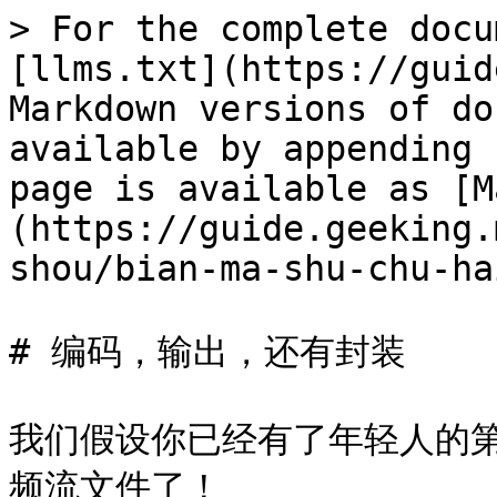
> For the complete docu
[llms.txt](https://guid
Markdown versions of do
available by appending 
page is available as [M
(https://guide.geeking.
shou/bian-ma-shu-chu-ha
# 编码，输出，还有封装

我们假设你已经有了年轻人的
频流文件了！
